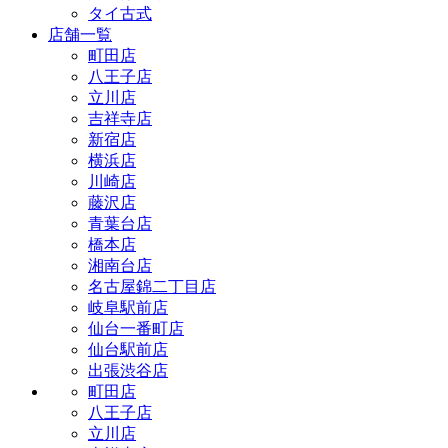
タイ古式
店舗一覧
町田店
八王子店
立川店
吉祥寺店
新宿店
横浜店
川崎店
藤沢店
青葉台店
橋本店
湘南台店
名古屋錦二丁目店
岐阜駅前店
仙台一番町店
仙台駅前店
出張渋谷店
町田店
八王子店
立川店