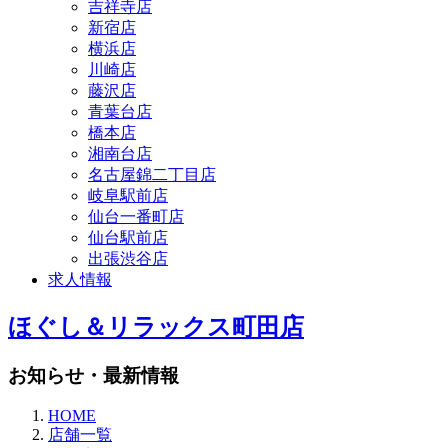
吉祥寺店
新宿店
横浜店
川崎店
藤沢店
青葉台店
橋本店
湘南台店
名古屋錦二丁目店
岐阜駅前店
仙台一番町店
仙台駅前店
出張渋谷店
求人情報
ほぐし＆リラックス町田店
お知らせ・最新情報
HOME
店舗一覧