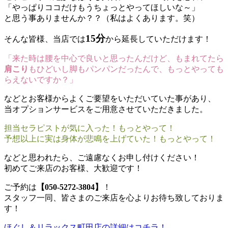
「やっぱりココだけもうちょっとやってほしいな～」
と思う事ありませんか？？（私はよくあります。笑）
15分
そんな皆様、当店では
から延長していただけます！
「来た時は腰を中心で良いと思ったんだけど、もまれてたら
肩こり
もひどいし脚もパンパンだったんで、もっとやっても
らえないですか？」
などとお客様からよくご要望をいただいていた事があり、
当オプションサービスをご用意させていただきました。
担当セラピストが気に入った！もっとやって！
予想以上に実は身体が悲鳴を上げていた！もっとやって！
などと思われたら、ご遠慮なくお申し付けください！
初めてご来店のお客様、大歓迎です！
ご予約は
【050-5272-3804】
！
スタッフ一同、皆さまのご来店を心よりお待ち致しておりま
す！
ほぐし＆リラックス町田店の詳細はコチラ！